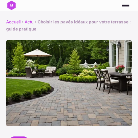
Accueil
›
Actu
›
Choisir les pavés idéaux pour votre terrasse :
guide pratique