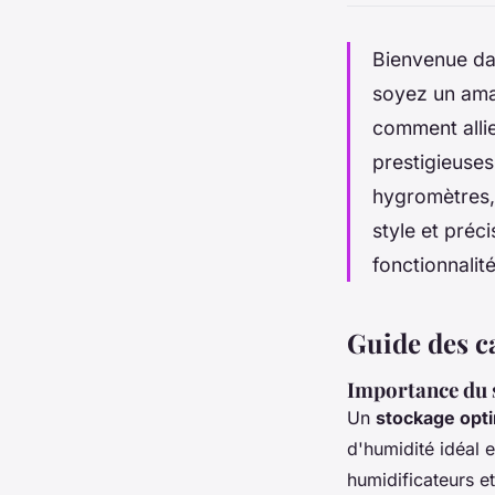
Bienvenue da
soyez un amat
comment alli
prestigieuse
hygromètres, 
style et préc
fonctionnalité
Guide des c
Importance du s
Un
stockage opt
d'humidité idéal 
humidificateurs e