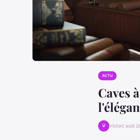
ACTU
Caves à
l'éléga
V
Victor
2 août 