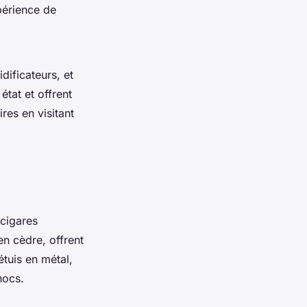
périence de
dificateurs, et
état et offrent
res en visitant
 cigares
en cèdre, offrent
étuis en métal,
hocs.