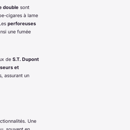
e double
sont
pe-cigares à lame
 Les
perforeuses
ainsi une fumée
eux de
S.T. Dupont
iseurs et
, assurant un
nctionnalités. Une
au, souvent en