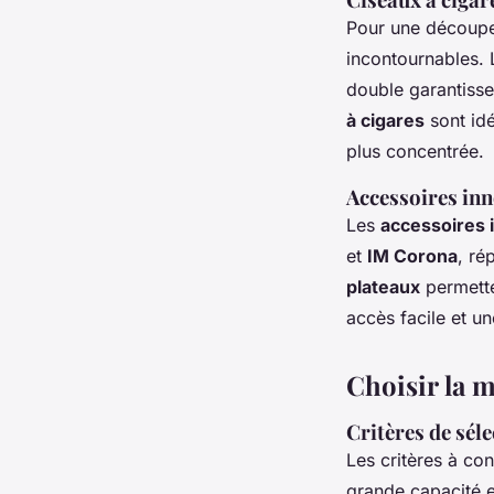
Pour une découpe
incontournables. 
double garantiss
à cigares
sont idé
plus concentrée.
Accessoires inn
Les
accessoires 
et
IM Corona
, ré
plateaux
permette
accès facile et u
Choisir la m
Critères de séle
Les critères à con
grande capacité e