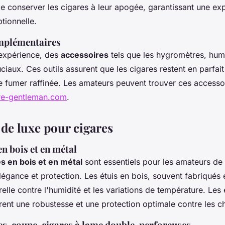
 conserver les cigares à leur apogée, garantissant une ex
tionnelle.
mplémentaires
'expérience, des
accessoires
tels que les hygromètres, humi
ciaux. Ces outils assurent que les cigares restent en parfait 
 fumer raffinée. Les amateurs peuvent trouver ces accessoi
re-gentleman.com
.
 de luxe pour cigares
en bois et en métal
es en bois et en métal
sont essentiels pour les amateurs de
élégance et protection. Les étuis en bois, souvent fabriqués 
relle contre l'humidité et les variations de température. Les 
rent une robustesse et une protection optimale contre les c
es, coupe-cigares à lame double, perforeuses