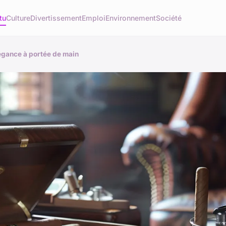
tu
Culture
Divertissement
Emploi
Environnement
Société
légance à portée de main