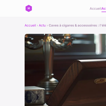
Accueil
Ac
Accueil
›
Actu
›
Caves à cigares & accessoires : l'é