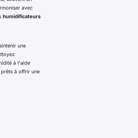
armoniser avec
es
humidificateurs
aintenir une
ettoyez
dité à l'aide
prêts à offrir une