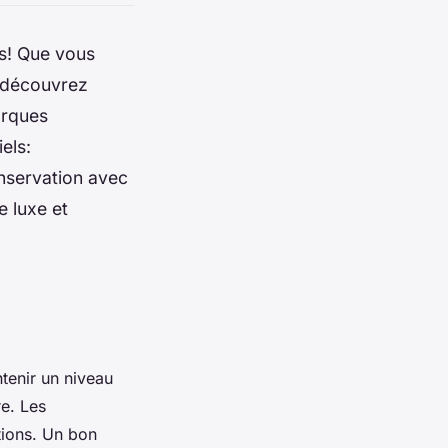
es! Que vous
, découvrez
arques
els:
onservation avec
e luxe et
ntenir un niveau
e. Les
tions. Un bon