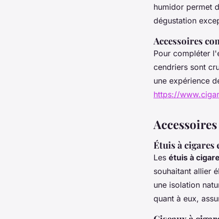
humidor permet de
dégustation excep
Accessoires co
Pour compléter l
cendriers sont cru
une expérience de
https://www.ciga
Accessoires
Étuis à cigares 
Les
étuis à cigar
souhaitant allier 
une isolation natu
quant à eux, assu
Ciseaux à cigar